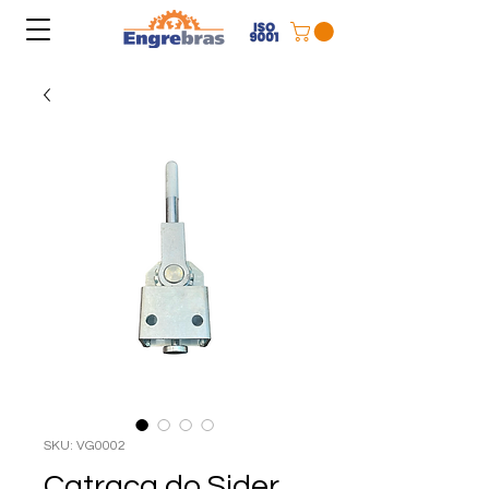
SKU: VG0002
Catraca do Sider