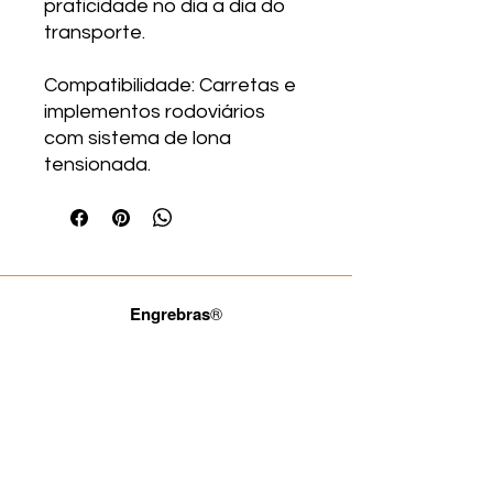
praticidade no dia a dia do
transporte.
Compatibilidade: Carretas e
implementos rodoviários
com sistema de lona
tensionada.
Engrebras
®
Fale com a gente.
(11) 3965-4686
(11) 93722-4849