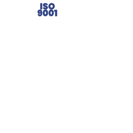
Fale com a gente.
(11) 3965-4686
(11) 93722-4849
(11) 93027-2834
comercial@engrebras.com.br
Siga a Engrebras.
Engrebras® Since 1971 providing quality and efficiency
to the Brazilian industry.
CNPJ:
40.481.201
/0001-72 | Privacy Policy
Street: 423 - Varzea Garden - Zip Code:
06530-075
-
Santana de Parnaíba - SP.