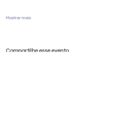
Mostrar mais
Compartilhe esse evento
Engrebras
®
Fale com a gente.
(11) 3965-4686