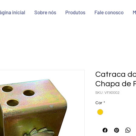
ágina inicial
Sobre nós
Produtos
Fale conosco
M
Catraca do
Chapa de 
SKU: VFX0002
Cor
*