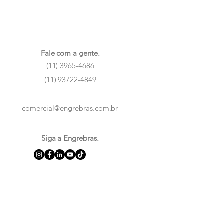
Fale com a gente.
(11) 3965-4686
(11) 93722-4849
comercial@engrebras.com.br
Siga a Engrebras.