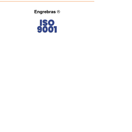
Engrebras
®
Fale com a gente.
(11) 3965-4686
(11) 93722-4849
(11) 93027-2834
comercial@engrebras.com.br
Siga a Engrebras.
Engrebras® Desde 1971 fornecendo qualidade e
eficiência para a indústria brasileira.
CNPJ: 40.481.201/0001-72 | Política de Privacidade
Rua: São Paulo, 423 - Jd. da Várzea - CEP:
06530-075
-
Santana de Parnaíba - SP.