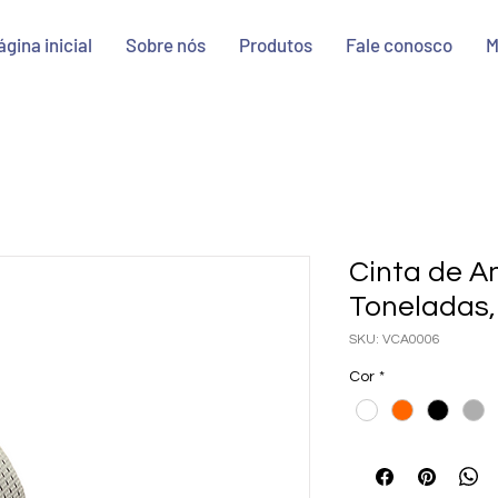
ágina inicial
Sobre nós
Produtos
Fale conosco
M
Cinta de A
Toneladas,
SKU: VCA0006
Cor
*