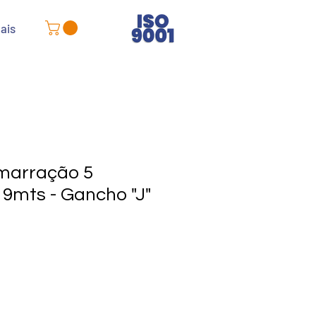
ais
marração 5
 9mts - Gancho "J"