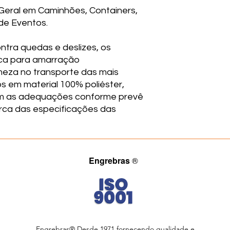
eral em Caminhões, Containers,
de Eventos.
ntra quedas e deslizes, os
aca para amarração
meza no transporte das mais
s em material 100% poliéster,
em as adequações conforme prevê
ca das especificações das
Engrebras
®
Engrebras® Desde 1971 fornecendo qualidade e