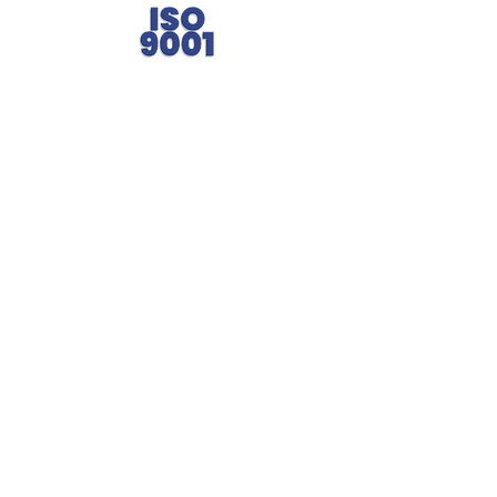
Fale com a gente.
(11) 3965-4686
(11) 93722-4849
(11) 93027-2834
comercial@engrebras.com.br
Siga a Engrebras.
Engrebras® Desde 1971 fornecendo qualidade e
eficiência para a indústria brasileira.
CNPJ: 40.481.201/0001-72 | Política de Privacidade
Rua: São Paulo, 423 - Jd. da Várzea - CEP:
06530-075
-
Santana de Parnaíba - SP.