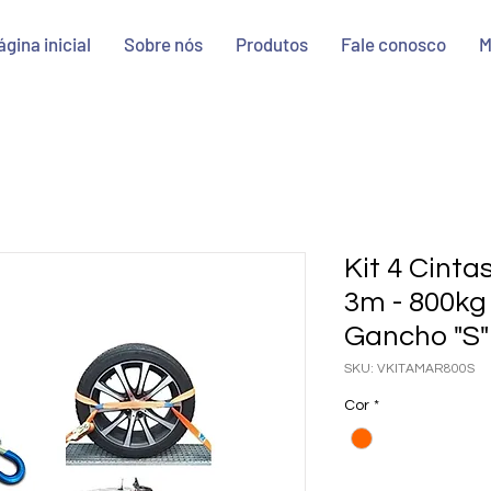
ágina inicial
Sobre nós
Produtos
Fale conosco
M
Kit 4 Cint
3m - 800kg
Gancho "S"
SKU: VKITAMAR800S
Cor
*