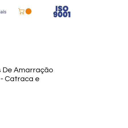
ais
as De Amarração
 - Catraca e