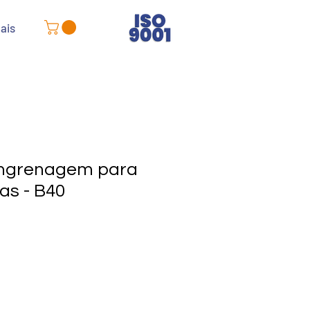
ais
Engrenagem para
as - B40